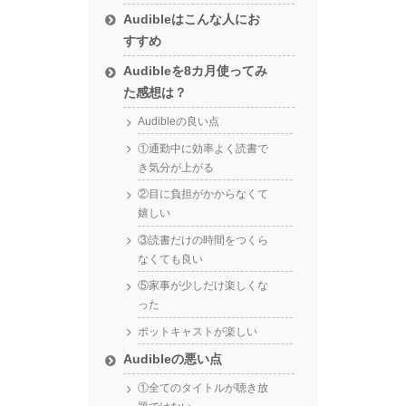
Audibleはこんな人にお
すすめ
Audibleを8カ月使ってみ
た感想は？
Audibleの良い点
①通勤中に効率よく読書で
き気分が上がる
②目に負担がかからなくて
嬉しい
③読書だけの時間をつくら
なくても良い
⑤家事が少しだけ楽しくな
った
ポットキャストが楽しい
Audibleの悪い点
①全てのタイトルが聴き放