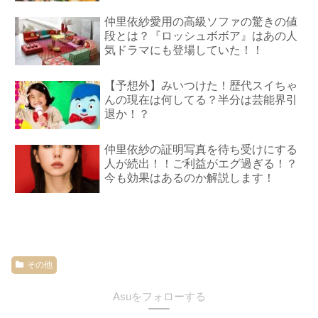
仲里依紗愛用の高級ソファの驚きの値
段とは？『ロッシュボボア』はあの人
気ドラマにも登場していた！！
【予想外】みいつけた！歴代スイちゃ
んの現在は何してる？半分は芸能界引
退か！？
仲里依紗の証明写真を待ち受けにする
人が続出！！ご利益がエグ過ぎる！？
今も効果はあるのか解説します！
その他
Asuをフォローする