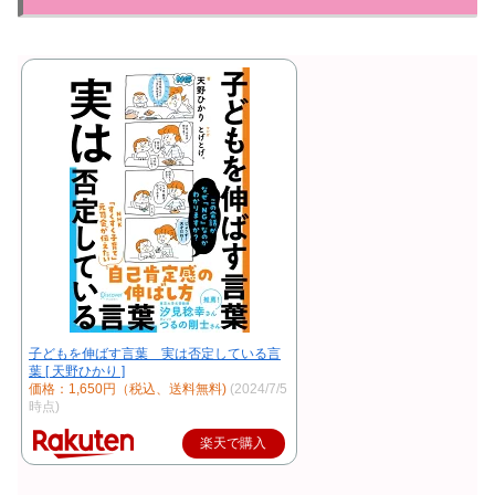
子どもを伸ばす言葉 実は否定している言
葉 [ 天野ひかり ]
価格：1,650円（税込、送料無料)
(2024/7/5
時点)
楽天で購入