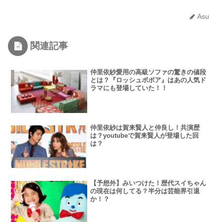
Asu
関連記事
仲里依紗愛用の高級ソファの驚きの値段
とは？『ロッシュボボア』はあの人気ド
ラマにも登場していた！！
仲里依紗は賀来賢人と仲良し！共演歴
は？youtubeで賀来賢人が登場した回
は？
【予想外】みいつけた！歴代スイちゃん
の現在は何してる？半分は芸能界引退
か！？