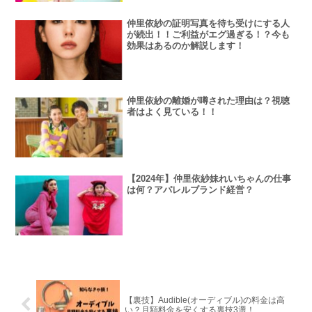
仲里依紗の証明写真を待ち受けにする人
が続出！！ご利益がエグ過ぎる！？今も
効果はあるのか解説します！
仲里依紗の離婚が噂された理由は？視聴
者はよく見ている！！
【2024年】仲里依紗妹れいちゃんの仕事
は何？アパレルブランド経営？
【裏技】Audible(オーディブル)の料金は高
い？月額料金を安くする裏技3選！